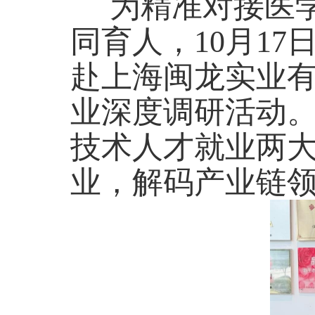
为精准对接医
同育人，
10
月
17
赴上海闽龙实业有
业深度调研活动
技术人才就业两
业，解码产业链