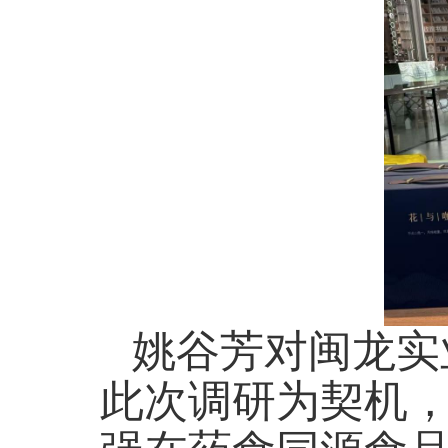
姚谷芳对闽龙实
此次调研为契机，