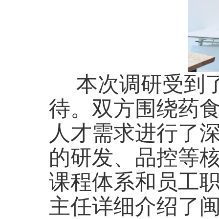
本次调研受到
待。双方围绕药
人才需求进行了
的研发、品控等
课程体系和员工
主任详细介绍了