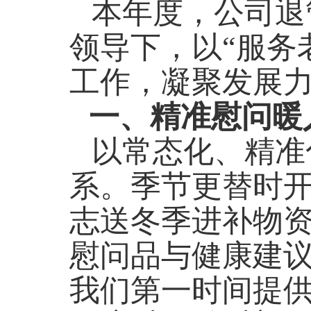
本年度，公司退
领导下，以
“服务
工作，凝聚发展
一、
精准慰问暖
以常态化、精准
系。季节更替时
志送冬季进补物资
慰问品与健康建
我们第一时间提供