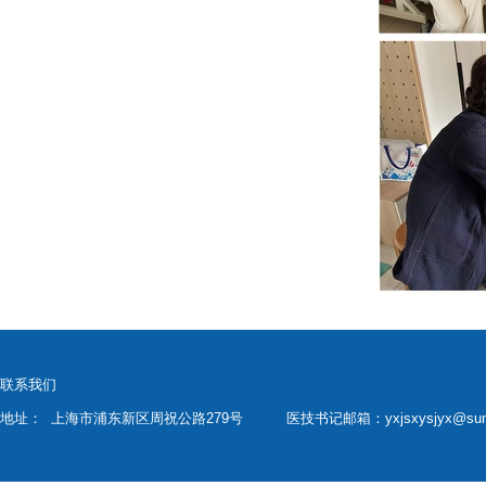
联系我们
地址： 上海市浦东新区周祝公路279号
医技书记邮箱：yxjsxysjyx@sumh