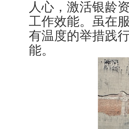
人心，激活银龄
工作效能。虽在
有温度的举措践
能。